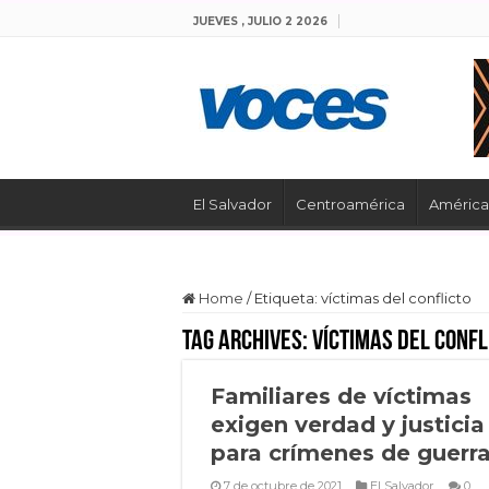
JUEVES , JULIO 2 2026
El Salvador
Centroamérica
América 
Home
/
Etiqueta:
víctimas del conflicto
Tag Archives:
víctimas del confl
Familiares de víctimas
exigen verdad y justicia
para crímenes de guerr
7 de octubre de 2021
El Salvador
0