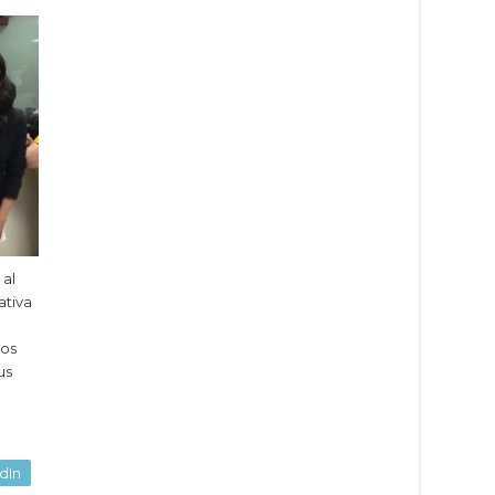
 al
ativa
los
us
dIn