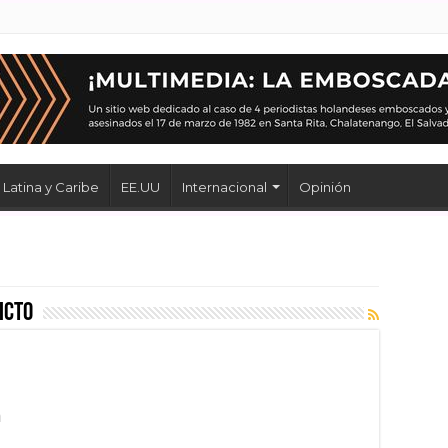
Latina y Caribe
EE.UU
Internacional
Opinión
icto
a