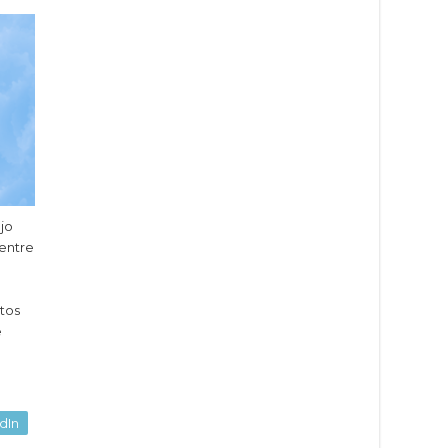
ajo
entre
e
tos
e
dIn