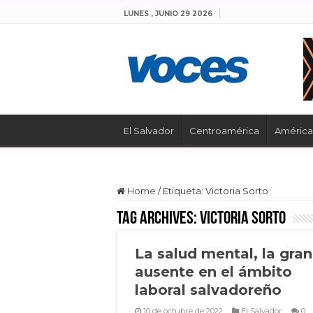
LUNES , JUNIO 29 2026
El Salvador
Centroamérica
América 
Home
/
Etiqueta:
Victoria Sorto
Tag Archives:
Victoria Sorto
La salud mental, la gran
ausente en el ámbito
laboral salvadoreño
10 de octubre de 2022
El Salvador
0