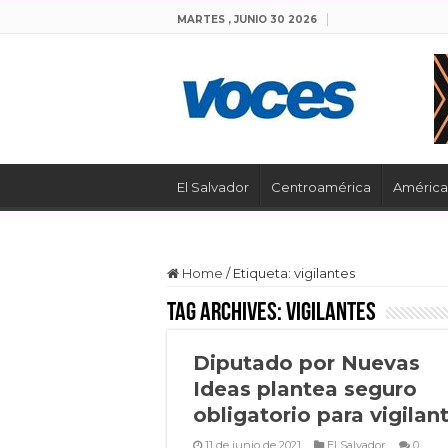
MARTES , JUNIO 30 2026
El Salvador
Centroamérica
América 
Home
/
Etiqueta:
vigilantes
Tag Archives:
vigilantes
Diputado por Nuevas
Ideas plantea seguro
obligatorio para vigilan
11 de junio de 2021
El Salvador
0