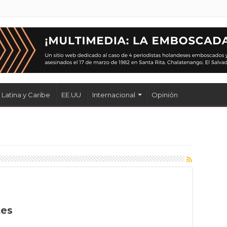
Latina y Caribe
EE.UU
Internacional
Opinión
tes