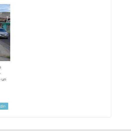
o
e
e un
dIn