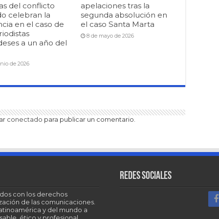
as del conflicto
apelaciones tras la
o celebran la
segunda absolución en
cia en el caso de
el caso Santa Marta
riodistas
8 de mayo de 2026
deses a un año del
unio de 2026
tar
conectado
para publicar un comentario.
Redes sociales
dos con los derechos
tización de las comunicaciones.
Latinoamérica y del mundo a
able, ético y profesional.