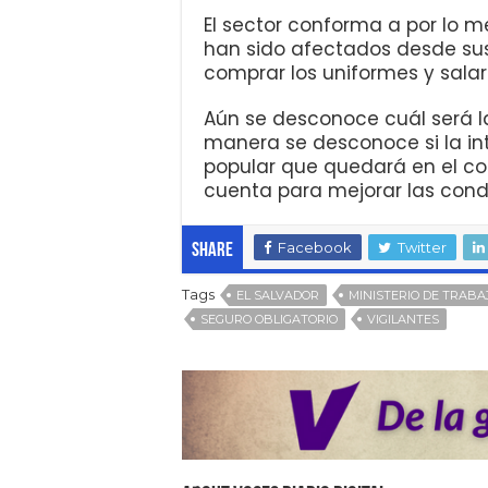
El sector conforma a por lo m
han sido afectados desde sus
comprar los uniformes y sala
Aún se desconoce cuál será la
manera se desconoce si la in
popular que quedará en el co
cuenta para mejorar las condi
Facebook
Twitter
Share
Tags
EL SALVADOR
MINISTERIO DE TRABA
SEGURO OBLIGATORIO
VIGILANTES