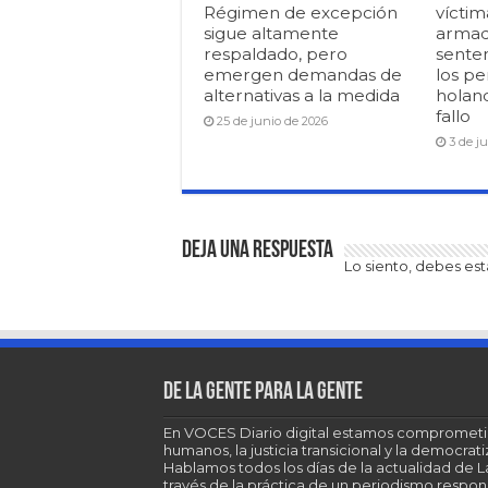
Régimen de excepción
víctim
sigue altamente
armad
respaldado, pero
senten
emergen demandas de
los pe
alternativas a la medida
holan
fallo
25 de junio de 2026
3 de j
Deja una respuesta
Lo siento, debes es
De la gente para la gente
En VOCES Diario digital estamos comprometi
humanos, la justicia transicional y la democra
Hablamos todos los días de la actualidad de 
través de la práctica de un periodismo respons