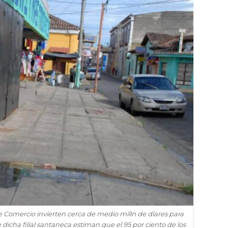
 Comercio invierten cerca de medio milln de dlares para
dicha filial santaneca estiman que el 95 por ciento de los