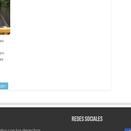
as
ven
as
dIn
Redes sociales
dos con los derechos