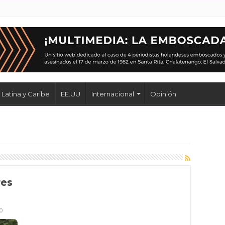
Latina y Caribe
EE.UU
Internacional
Opinión
res
0