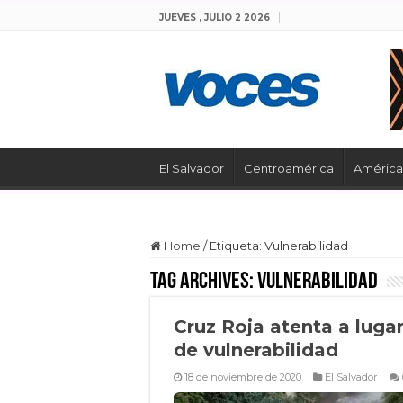
JUEVES , JULIO 2 2026
El Salvador
Centroamérica
América 
Home
/
Etiqueta:
Vulnerabilidad
Tag Archives:
Vulnerabilidad
Cruz Roja atenta a luga
de vulnerabilidad
18 de noviembre de 2020
El Salvador