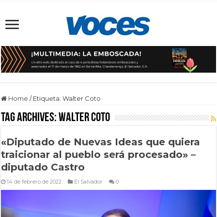
Home
/
Etiqueta:
Walter Coto
Tag Archives:
Walter Coto
«Diputado de Nuevas Ideas que quiera
traicionar al pueblo será procesado» –
diputado Castro
14 de febrero de 2022
El Salvador
0