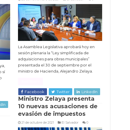
La Asamblea Legislativa aprobará hoy en
sesión plenaria la “Ley simplificada de
adquisiciones para obras municipales”
presentada el 30 de septiembre por el
ya,
ministro de Hacienda, Alejandro Zelaya.
 sí
o
Read More »
Facebook
Twitter
LinkedIn
Ministro Zelaya presenta
dIn
10 nuevas acusaciones de
evasión de impuestos
21 de octubre de 2021
El Salvador
0