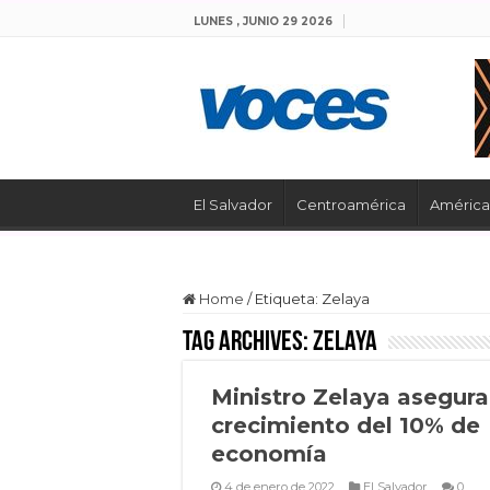
LUNES , JUNIO 29 2026
El Salvador
Centroamérica
América 
Home
/
Etiqueta:
Zelaya
Tag Archives:
Zelaya
Ministro Zelaya asegura
crecimiento del 10% de
economía
4 de enero de 2022
El Salvador
0