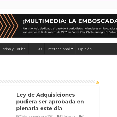
Latina y Caribe
EE.UU
Internacional
Opinión
Ley de Adquisiciones
pudiera ser aprobada en
plenaria este día
23 de noviembre de 2021
El Salvador
0