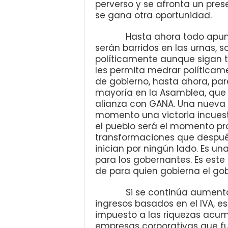
perverso y se afronta un pres
se gana otra oportunidad.
Hasta ahora todo apunta a
serán barridos en las urnas, s
políticamente aunque sigan te
les permita medrar políticame
de gobierno, hasta ahora, par
mayoría en la Asamblea, que 
alianza con GANA. Una nueva 
momento una victoria incuesti
el pueblo será el momento pro
transformaciones que despué
inician por ningún lado. Es u
para los gobernantes. Es este
de para quien gobierna el gob
Si se continúa aumentando
ingresos basados en el IVA, es
impuesto a las riquezas acum
empresas corporativas que fu