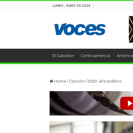
LUNES , JUNIO 29 2026
El Salvador
Centroamérica
América 
Home
/
Opinión
/
2020: año político