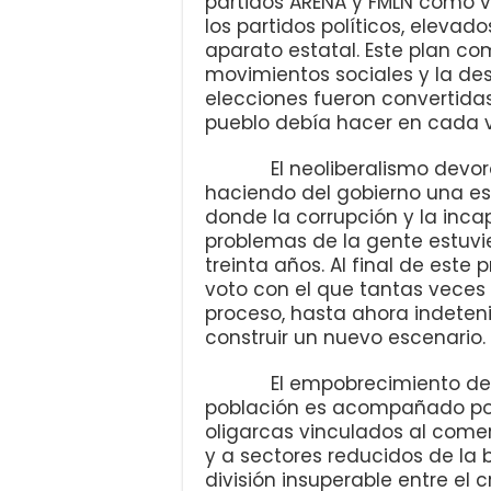
partidos ARENA y FMLN como 
los partidos políticos, elevado
aparato estatal. Este plan co
movimientos sociales y la desp
elecciones fueron convertidas 
pueblo debía hacer en cada v
El neoliberalismo devoró a 
haciendo del gobierno una es
donde la corrupción y la inca
problemas de la gente estuvi
treinta años. Al final de este 
voto con el que tantas veces 
proceso, hasta ahora indetenib
construir un nuevo escenario.
El empobrecimiento de los
población es acompañado por
oligarcas vinculados al comer
y a sectores reducidos de la 
división insuperable entre el