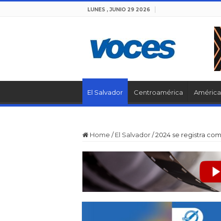
LUNES , JUNIO 29 2026
El Salvador
Centroamérica
América 
Home
/
El Salvador
/
2024 se registra co