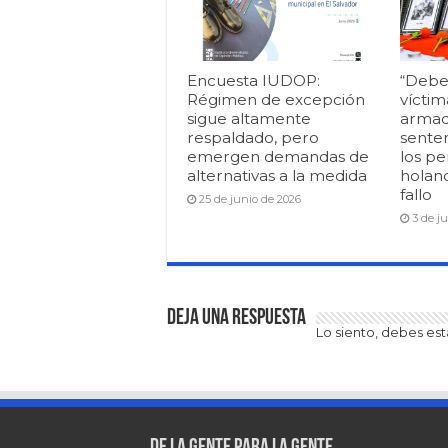
Encuesta IUDOP:
“Debe
Régimen de excepción
víctim
sigue altamente
armad
respaldado, pero
senten
emergen demandas de
los pe
alternativas a la medida
holan
fallo
25 de junio de 2026
3 de j
Deja una respuesta
Lo siento, debes es