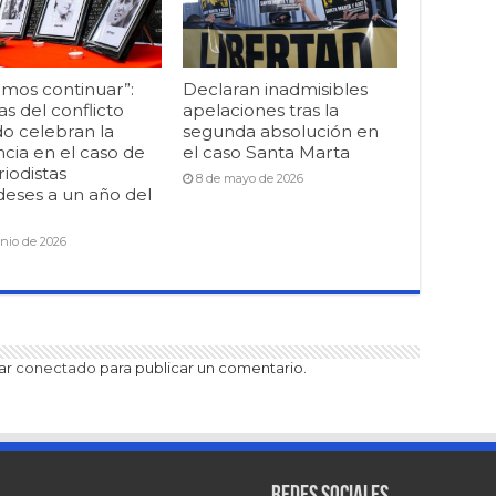
mos continuar”:
Declaran inadmisibles
as del conflicto
apelaciones tras la
o celebran la
segunda absolución en
cia en el caso de
el caso Santa Marta
riodistas
8 de mayo de 2026
deses a un año del
unio de 2026
tar
conectado
para publicar un comentario.