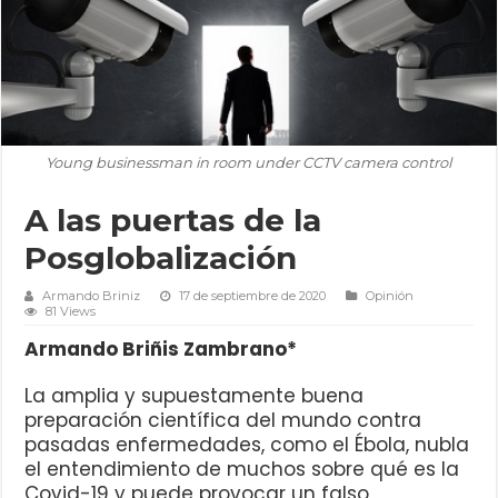
Young businessman in room under CCTV camera control
A las puertas de la
Posglobalización
Armando Briniz
17 de septiembre de 2020
Opinión
81 Views
Armando Briñis Zambrano*
La amplia y supuestamente buena
preparación científica del mundo contra
pasadas enfermedades, como el Ébola, nubla
el entendimiento de muchos sobre qué es la
Covid-19 y puede provocar un falso