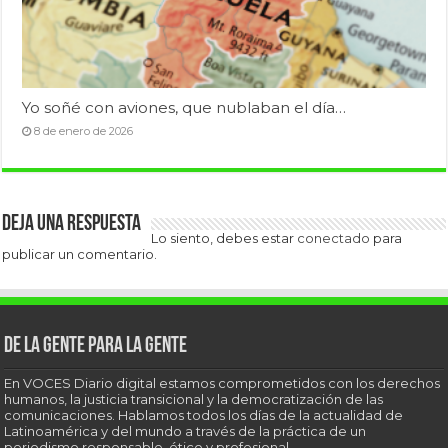
Yo soñé con aviones, que nublaban el día…
8 de enero de 2026
Deja una respuesta
Lo siento, debes estar
conectado
para
publicar un comentario.
De la gente para la gente
En VOCES Diario digital estamos comprometidos con los derechos
humanos, la justicia transicional y la democratización de las
comunicaciones. Hablamos todos los días de la actualidad de
Latinoamérica y del mundo a través de la práctica de un
periodismo responsable, ético y profesional.