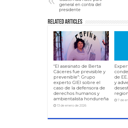
general en contra del
presidente
Related Articles
“El asesinato de Berta
Exper
Cáceres fue previsible y
conde
prevenible”: Grupo
de EE
experto GIEI sobre el
y advi
caso de la defensora de
desest
derechos humanos y
region
ambientalista hondureña
7 de e
13 de enero de 2026