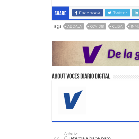
Facebook
Twitter
Share
Tags
ABDALA
COVID19
CUBA
INM
About VOCES Diario digital
Anterior
Guatemala hace paro