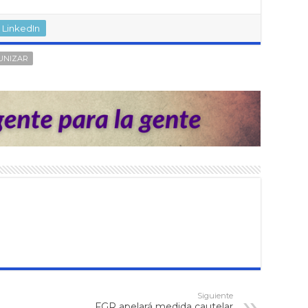
LinkedIn
UNIZAR
Siguiente
FGR apelará medida cautelar