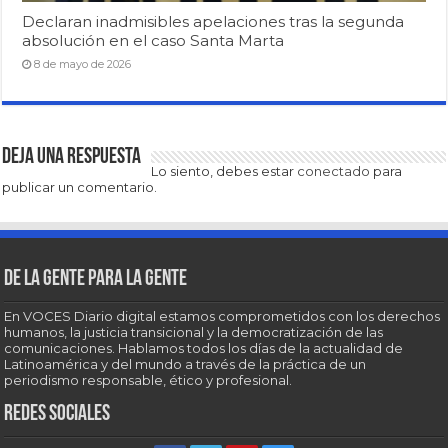
Declaran inadmisibles apelaciones tras la segunda
absolución en el caso Santa Marta
8 de mayo de 2026
Deja una respuesta
Lo siento, debes estar
conectado
para
publicar un comentario.
De la gente para la gente
En VOCES Diario digital estamos comprometidos con los derechos
humanos, la justicia transicional y la democratización de las
comunicaciones. Hablamos todos los días de la actualidad de
Latinoamérica y del mundo a través de la práctica de un
periodismo responsable, ético y profesional.
Redes sociales