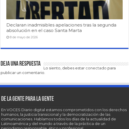
Declaran inadmisibles apelaciones tras la segunda
absolución en el caso Santa Marta
8 de mayo de 2026
Deja una respuesta
Lo siento, debes estar
conectado
para
publicar un comentario.
De la gente para la gente
En VOCES Diario digital estamos comprometidos con los derechos
humanos, la justicia transicional y la democratización de las
comunicaciones. Hablamos todos los días de la actualidad de
Latinoamérica y del mundo a través de la práctica de un
periodismo responsable, ético y profesional.