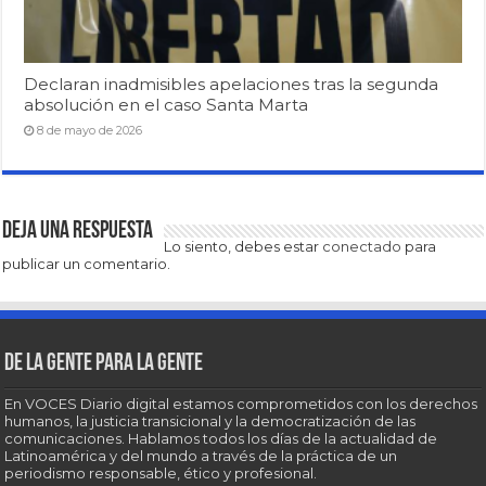
Declaran inadmisibles apelaciones tras la segunda
absolución en el caso Santa Marta
8 de mayo de 2026
Deja una respuesta
Lo siento, debes estar
conectado
para
publicar un comentario.
De la gente para la gente
En VOCES Diario digital estamos comprometidos con los derechos
humanos, la justicia transicional y la democratización de las
comunicaciones. Hablamos todos los días de la actualidad de
Latinoamérica y del mundo a través de la práctica de un
periodismo responsable, ético y profesional.