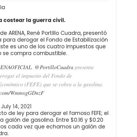
la
a costear la guerra civil.
 de ARENA, René Portillo Cuadra, presentó
 para derogar el Fondo de Estabilización
Este es uno de los cuatro impuestos que
 se compra combustible.
ENAOFICIAL
,
@PortilloCuadra
presenta
erogar el impuesto del Fondo de
Económico (FEFE) que se cobra a la gasolina.
er.com/WmmxgGDnzF
)
July 14, 2021
o de ley para derogar el famoso FEFE; el
galón de gasolina. Entre $0.16 y $0.20
ños cada vez que echamos un galón de
dra.