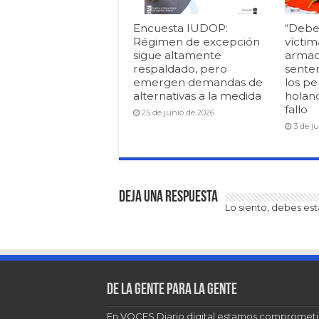
Encuesta IUDOP:
“Debe
Régimen de excepción
víctim
sigue altamente
armad
respaldado, pero
senten
emergen demandas de
los pe
alternativas a la medida
holan
fallo
25 de junio de 2026
3 de j
Deja una respuesta
Lo siento, debes es
De la gente para la gente
En VOCES Diario digital estamos comprometi