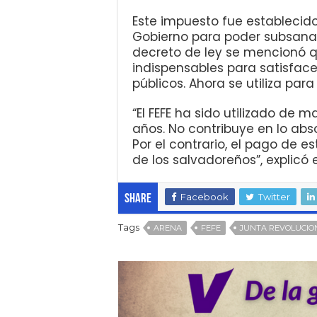
Este impuesto fue establecido
Gobierno para poder subsanar 
decreto de ley se mencionó 
indispensables para satisface
públicos. Ahora se utiliza par
“El FEFE ha sido utilizado de
años. No contribuye en lo abso
Por el contrario, el pago de 
de los salvadoreños”, explicó 
Facebook
Twitter
Share
Tags
ARENA
FEFE
JUNTA REVOLUCIO