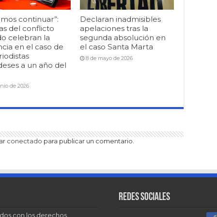
mos continuar”:
Declaran inadmisibles
as del conflicto
apelaciones tras la
o celebran la
segunda absolución en
cia en el caso de
el caso Santa Marta
riodistas
8 de mayo de 2026
deses a un año del
unio de 2026
tar
conectado
para publicar un comentario.
Redes sociales
dos con los derechos