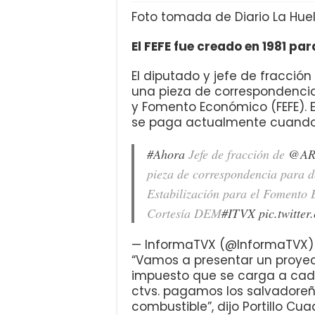
Foto tomada de Diario La Huel
El FEFE fue creado en 1981 par
El diputado y jefe de fracción
una pieza de correspondencia
y Fomento Económico (FEFE). 
se paga actualmente cuando
#Ahora
Jefe de fracción de
@AR
pieza de correspondencia para d
Estabilización para el Fomento 
Cortesía DEM
#ITVX
pic.twitt
— InformaTVX (@InformaTVX
“Vamos a presentar un proyect
impuesto que se carga a cada 
ctvs. pagamos los salvadore
combustible”, dijo Portillo Cua