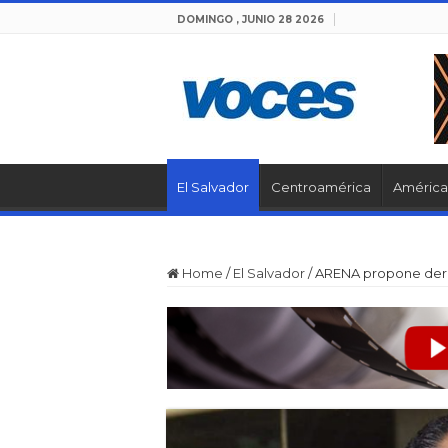
DOMINGO , JUNIO 28 2026
El Salvador
Centroamérica
América 
Home
/
El Salvador
/
ARENA propone dero