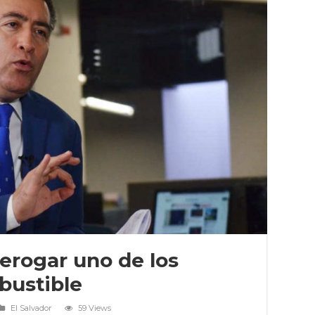
rogar uno de los
bustible
El Salvador
59 Views