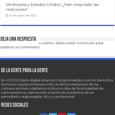
Venezuela y Estados Unidos: ¿Han mejorado las
relaciones?
25 de agosto de 2025
Deja una respuesta
Lo siento, debes estar
conectado
para
publicar un comentario.
De la gente para la gente
En VOCES Diario digital estamos comprometidos con los derechos
humanos, la justicia transicional y la democratización de las
comunicaciones. Hablamos todos los días de la actualidad de
Latinoamérica y del mundo a través de la práctica de un
periodismo responsable, ético y profesional.
Redes sociales