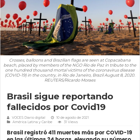
Crosses, balloons and Brazilian flags are seen at Copacabana
beach, placed by members of the NGO Rio de Paz in tribute to the
one hundred thousand mortal victims of the coronavirus disease
(COVID-19) in the country, in Rio de Janeiro, Brazil August 8, 2020.
REUTERS/Ricardo Moraes
Brasil sigue reportando
fallecidos por Covid19
VOCES Diario digital
10 de agosto de 2021
América Latina y Caribe
31 Views
Brasil registró 411 muertes más por COVID-19
en las últimas 24 horas, elevando su número