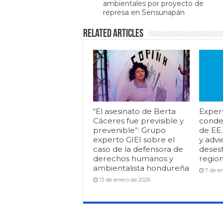
ambientales por proyecto de
represa en Sensunapán
Related Articles
“El asesinato de Berta
Exper
Cáceres fue previsible y
conde
prevenible”: Grupo
de EE
experto GIEI sobre el
y advi
caso de la defensora de
desest
derechos humanos y
region
ambientalista hondureña
7 de e
13 de enero de 2026