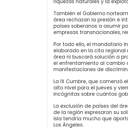
riquezas naturales y la explot
También el Gobierno norteame
área rechazan la presión e in
países soberanos a asumir pol
empresas transnacionales, r
Por todo ello, el mandatario i
elaborado en la cita regional
área ni buscará solución a pr
el enfrentamiento al cambio c
manifestaciones de discrimin
La IX Cumbre, que comenzó el 
alto nivel para el jueves y vie
incógnitas sobre cuántos gob
La exclusión de países del áre
de la región expresaron su so
isla tendría mucho que aporta
Los Ángeles.