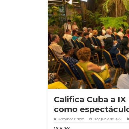
Califica Cuba a I
como espectácul
Armando Briniz
8 de junio de 2022
VOCES