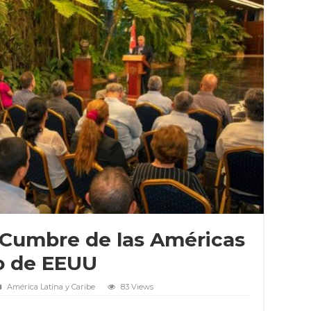
X Cumbre de las Américas
o de EEUU
América Latina y Caribe
83 Views