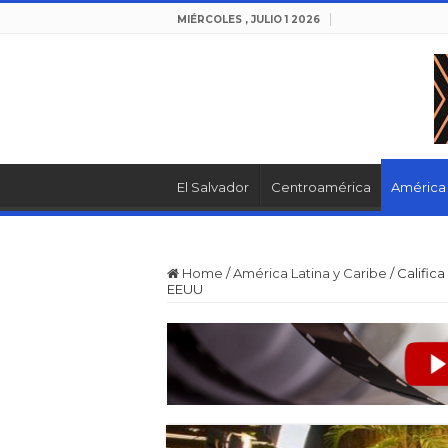
MIÉRCOLES , JULIO 1 2026
El Salvador
Centroamérica
América 
Home
/
América Latina y Caribe
/
Calific
EEUU