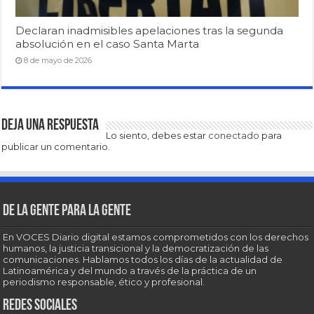
Declaran inadmisibles apelaciones tras la segunda
absolución en el caso Santa Marta
8 de mayo de 2026
Deja una respuesta
Lo siento, debes estar
conectado
para
publicar un comentario.
De la gente para la gente
En VOCES Diario digital estamos comprometidos con los derechos
humanos, la justicia transicional y la democratización de las
comunicaciones. Hablamos todos los días de la actualidad de
Latinoamérica y del mundo a través de la práctica de un
periodismo responsable, ético y profesional.
Redes sociales