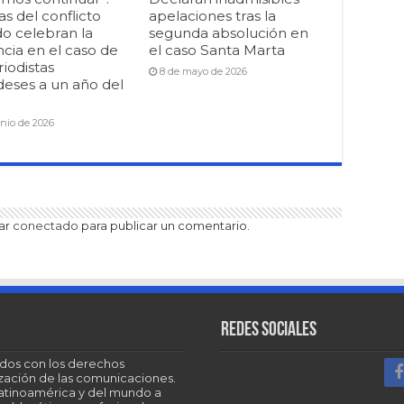
as del conflicto
apelaciones tras la
o celebran la
segunda absolución en
cia en el caso de
el caso Santa Marta
riodistas
8 de mayo de 2026
deses a un año del
unio de 2026
tar
conectado
para publicar un comentario.
Redes sociales
dos con los derechos
tización de las comunicaciones.
Latinoamérica y del mundo a