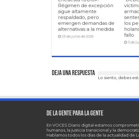
Régimen de excepción
víctim
sigue altamente
armad
respaldado, pero
senten
emergen demandas de
los pe
alternativas a la medida
holan
fallo
25 de junio de 2026
3 de j
Deja una respuesta
Lo siento, debes es
De la gente para la gente
En VOCES Diario digital estamos comprometi
humanos, la justicia transicional y la democra
Hablamos todos los días de la actualidad de 