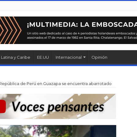
Latina y Caribe
EE.UU
Internacional
Opinión
 República de Perú en Guazapa se encuentra abarrotado