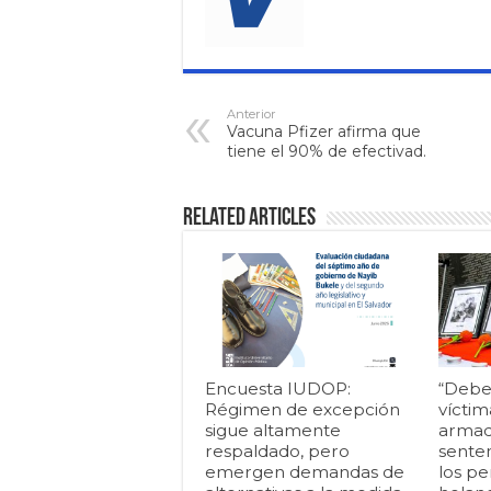
Anterior
Vacuna Pfizer afirma que
tiene el 90% de efectivad.
Related Articles
Encuesta IUDOP:
“Debe
Régimen de excepción
víctim
sigue altamente
armad
respaldado, pero
senten
emergen demandas de
los pe