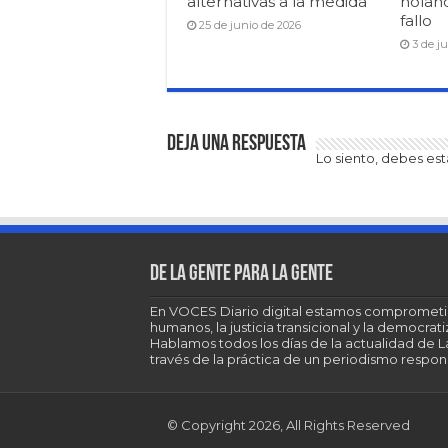
alternativas a la medida
holan
fallo
25 de junio de 2026
3 de j
Deja una respuesta
Lo siento, debes es
De la gente para la gente
En VOCES Diario digital estamos comprometi
humanos, la justicia transicional y la democra
Hablamos todos los días de la actualidad de 
través de la práctica de un periodismo respons
© Copyright 2026, All Rights Reserved