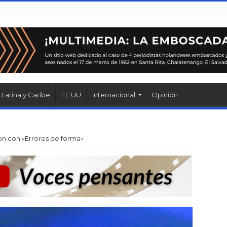
Latina y Caribe
EE.UU
Internacional
Opinión
on con «Errores de forma»