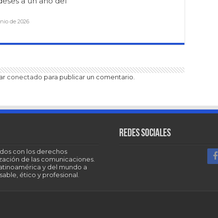
deses a un año del
unio de 2026
tar
conectado
para publicar un comentario.
Redes sociales
dos con los derechos
tización de las comunicaciones.
Latinoamérica y del mundo a
able, ético y profesional.