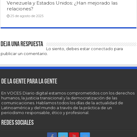
Venezuela y Estados Unidos: ¿Han mejorado las
relaciones?
25 de agosto de 2025
Deja una respuesta
Lo siento, debes estar
conectado
para
publicar un comentario.
De la gente para la gente
En VOCES Diario digital estamos comprometidos con los derechos
humanos, la justicia transicional y la democratización de las
comunicaciones. Hablamos todos los días de la actualidad de
Latinoamérica y del mundo a través de la práctica de un
periodismo responsable, ético y profesional.
Redes sociales