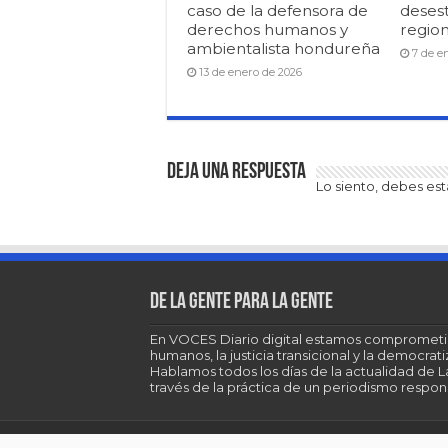
caso de la defensora de
desest
derechos humanos y
region
ambientalista hondureña
7 de e
13 de enero de 2026
Deja una respuesta
Lo siento, debes es
De la gente para la gente
En VOCES Diario digital estamos comprometi
humanos, la justicia transicional y la democra
Hablamos todos los días de la actualidad de 
través de la práctica de un periodismo respons