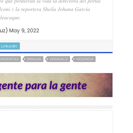
s que perdieran la vida la directora del portal
lconi y la reportera Sheila Johana García
oleacaque.
ruz)
May 9, 2022
LinkedIn
ERIODISTAS
SINALOA
VERACRUZ
VIOLENCIA