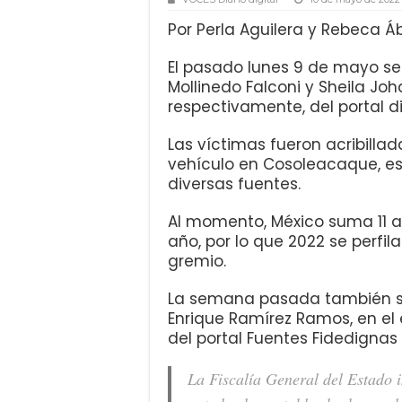
Por Perla Aguilera y Rebeca Á
El pasado lunes 9 de mayo se
Mollinedo Falconi y Sheila Joh
respectivamente, del portal dig
Las víctimas fueron acribillad
vehículo en Cosoleacaque, e
diversas fuentes.
Al momento, México suma 11 as
año, por lo que 2022 se perfi
gremio.
La semana pasada también se r
Enrique Ramírez Ramos, en el 
del portal Fuentes Fidedignas
La Fiscalía General del Estado i