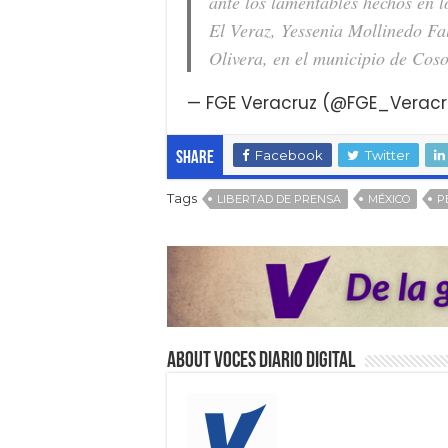
ante los lamentables hechos en lo
El Veraz, Yessenia Mollinedo Fa
Olivera, en el municipio de Cos
— FGE Veracruz (@FGE_Verac
Facebook
Twitter
Share
Tags
LIBERTAD DE PRENSA
MÉXICO
P
About VOCES Diario digital