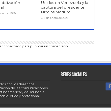
abilización
Unidos en Venezuela y la
al
captura del presidente
Nicolás Maduro
nero de 2026
5 de enero de 2026
tar
conectado
para publicar un comentario.
Redes sociales
dos con los derechos
tización de las comunicaciones.
Latinoamérica y del mundo a
able, ético y profesional.