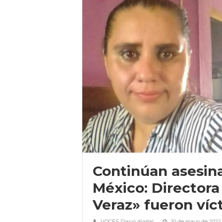
Continúan asesina
México: Directora 
Veraz» fueron víc
VOCES Diario digital
10 de mayo de 2022