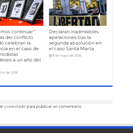
mos continuar”:
Declaran inadmisibles
as del conflicto
apelaciones tras la
o celebran la
segunda absolución en
cia en el caso de
el caso Santa Marta
riodistas
8 de mayo de 2026
deses a un año del
unio de 2026
tar
conectado
para publicar un comentario.