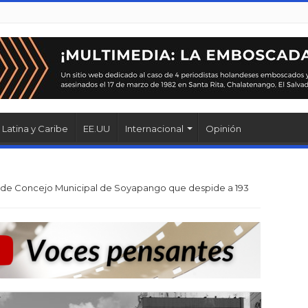
Latina y Caribe
EE.UU
Internacional
Opinión
de Concejo Municipal de Soyapango que despide a 193