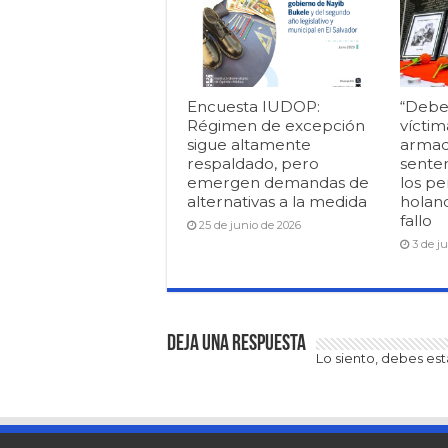
Encuesta IUDOP:
“Debe
Régimen de excepción
víctim
sigue altamente
armad
respaldado, pero
senten
emergen demandas de
los pe
alternativas a la medida
holan
fallo
25 de junio de 2026
3 de j
Deja una respuesta
Lo siento, debes es