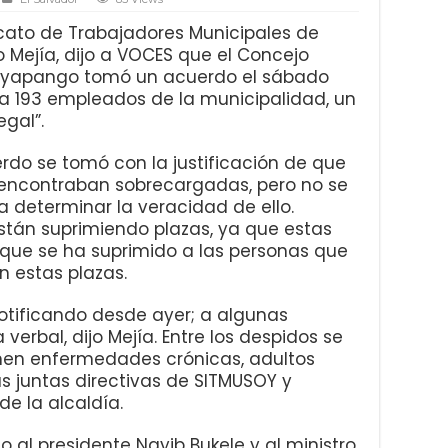
dicato de Trabajadores Municipales de
 Mejía, dijo a VOCES que el Concejo
 Soyapango tomó un acuerdo el sábado
a 193 empleados de la municipalidad, un
egal”.
rdo se tomó con la justificación de que
se encontraban sobrecargadas, pero no se
a determinar la veracidad de ello.
tán suprimiendo plazas, ya que estas
 que se ha suprimido a las personas que
 estas plazas.
otificando desde ayer; a algunas
erbal, dijo Mejía. Entre los despidos se
nen enfermedades crónicas, adultos
s juntas directivas de SITMUSOY y
de la alcaldía.
 al presidente Nayib Bukele y al ministro