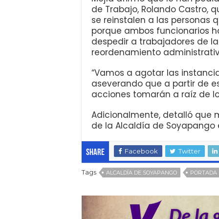
de Trabajo, Rolando Castro, q
se reinstalen a las personas 
porque ambos funcionarios h
despedir a trabajadores de l
reordenamiento administrativo
“Vamos a agotar las instancia
aseverando que a partir de e
acciones tomarán a raíz de lo
Adicionalmente, detalló que
de la Alcaldía de Soyapango e
Facebook
Twitter
Share
Tags
ALCALDÍA DE SOYAPANGO
PORTADA