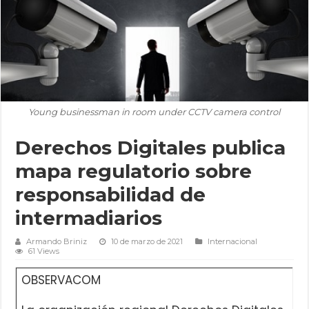
Young businessman in room under CCTV camera control
Derechos Digitales publica
mapa regulatorio sobre
responsabilidad de
intermadiarios
Armando Briniz
10 de marzo de 2021
Internacional
61 Views
OBSERVACOM