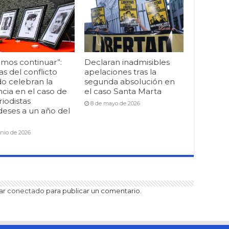
mos continuar”:
Declaran inadmisibles
as del conflicto
apelaciones tras la
o celebran la
segunda absolución en
cia en el caso de
el caso Santa Marta
riodistas
8 de mayo de 2026
deses a un año del
unio de 2026
tar
conectado
para publicar un comentario.