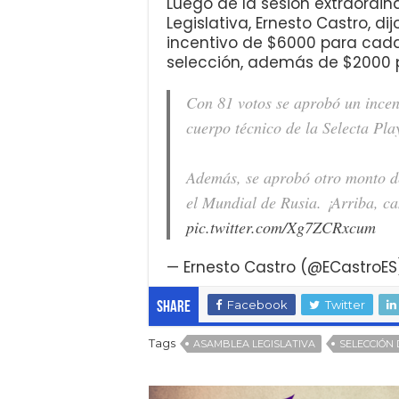
Luego de la sesión extraordin
Legislativa, Ernesto Castro, d
incentivo de $6000 para cada
selección, además de $2000 p
Con 81 votos se aprobó un incen
cuerpo técnico de la Selecta Pla
Además, se aprobó otro monto d
el Mundial de Rusia. ¡Arriba, ca
pic.twitter.com/Xg7ZCRxcum
— Ernesto Castro (@ECastroE
Facebook
Twitter
Share
Tags
ASAMBLEA LEGISLATIVA
SELECCIÓN 