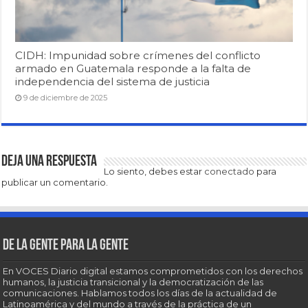
CIDH: Impunidad sobre crímenes del conflicto
armado en Guatemala responde a la falta de
independencia del sistema de justicia
9 de diciembre de 2025
Deja una respuesta
Lo siento, debes estar
conectado
para
publicar un comentario.
De la gente para la gente
En VOCES Diario digital estamos comprometidos con los derechos
humanos, la justicia transicional y la democratización de las
comunicaciones. Hablamos todos los días de la actualidad de
Latinoamérica y del mundo a través de la práctica de un