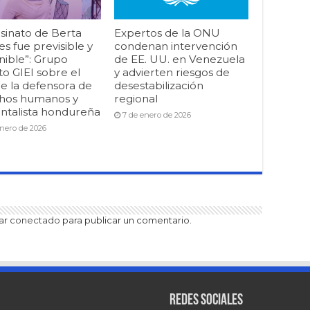
esinato de Berta
Expertos de la ONU
s fue previsible y
condenan intervención
nible”: Grupo
de EE. UU. en Venezuela
o GIEI sobre el
y advierten riesgos de
e la defensora de
desestabilización
hos humanos y
regional
ntalista hondureña
7 de enero de 2026
enero de 2026
tar
conectado
para publicar un comentario.
Redes sociales