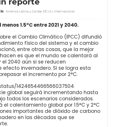
ún reporte
América Latina y Caribe
,
EE.UU
,
Internacional
 menos 1.5°C entre 2021 y 2040.
obre el Cambio Climático (IPCC) difundió
ndimiento físico del sistema y el cambio
ncionó, entre otras cosas, que la mejor
 hacen es que el mundo se calentará al
y el 2040 aún si se reducen
efecto invernadero. Si se logra esta
obrepasar el incremento por 2°C.
/status/1424654466566037504
icie global seguirá incrementando hasta
ajo todos los escenarios considerados.
rá el calentamiento global por 1.5°C y 2°C
ones importantes de dióxido de carbono
rnadero en las décadas que se
rte.