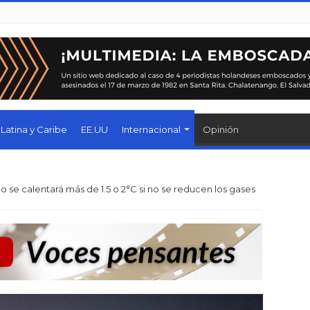
Latina y Caribe
EE.UU
Internacional
Opinión
o se calentará más de 1.5 o 2°C si no se reducen los gases