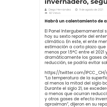
invernadero, seg
Diego Hernández
9 de agosto de 2021
60 Views
Habrá un calentamiento de al
El Panel Intergubernamental s
hoy su sexto reporte del ente
climático. En este, el ente me
estimación a corto plazo que
menos por 1.5°C entre el 2021 
dramáticamente los gases de 
reducción, se podría evitar s
https://twitter.com/IPCC_CH
“La temperatura de la superf
al menos la mitad del siglo b
Durante el siglo 21, se excede
a menos que ocurran reducci
y otros gases de efecto inve
aproximan”, dijeron en su repo