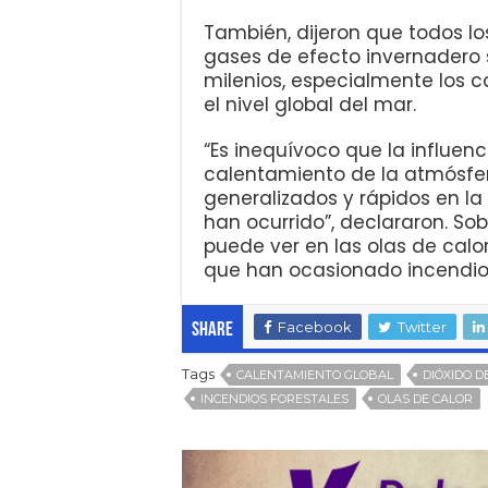
También, dijeron que todos l
gases de efecto invernadero so
milenios, especialmente los c
el nivel global del mar.
“Es inequívoco que la influen
calentamiento de la atmósfera
generalizados y rápidos en la
han ocurrido”, declararon. Sob
puede ver en las olas de calo
que han ocasionado incendios 
Facebook
Twitter
Share
Tags
CALENTAMIENTO GLOBAL
DIÓXIDO 
INCENDIOS FORESTALES
OLAS DE CALOR