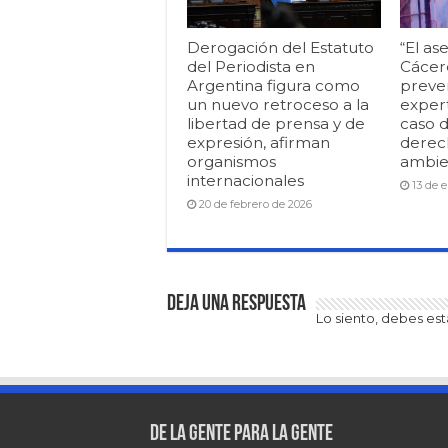
Derogación del Estatuto
“El as
del Periodista en
Cácere
Argentina figura como
preve
un nuevo retroceso a la
expert
libertad de prensa y de
caso d
expresión, afirman
derec
organismos
ambie
internacionales
13 de 
20 de febrero de 2026
Deja una respuesta
Lo siento, debes es
De la gente para la gente