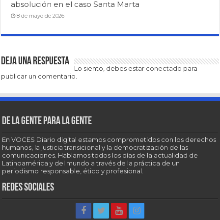
absolución en el caso Santa Marta
8 de mayo de 2026
Deja una respuesta
Lo siento, debes estar
conectado
para
publicar un comentario.
De la gente para la gente
En VOCES Diario digital estamos comprometidos con los derechos
humanos, la justicia transicional y la democratización de las
comunicaciones. Hablamos todos los días de la actualidad de
Latinoamérica y del mundo a través de la práctica de un
periodismo responsable, ético y profesional.
Redes sociales