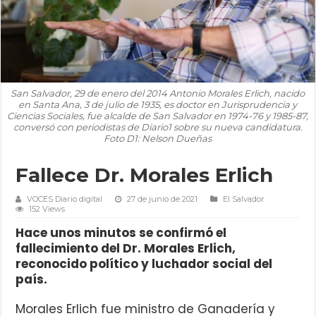
San Salvador, 29 de enero del 2014 Antonio Morales Erlich, nacido
en Santa Ana, 3 de julio de 1935, es doctor en Jurisprudencia y
Ciencias Sociales, fue alcalde de San Salvador en 1974-76 y 1985-87,
conversó con periodistas de Diario1 sobre su nueva candidatura.
Foto D1: Nelson Dueñas
Fallece Dr. Morales Erlich
VOCES Diario digital
27 de junio de 2021
El Salvador
152 Views
Hace unos minutos se confirmó el
fallecimiento del Dr. Morales Erlich,
reconocido político y luchador social del
país.
Morales Erlich fue ministro de Ganadería y