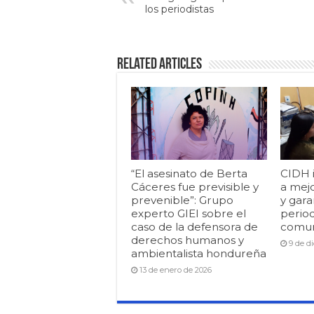
los periodistas
Related Articles
“El asesinato de Berta
CIDH 
Cáceres fue previsible y
a mej
prevenible”: Grupo
y gara
experto GIEI sobre el
period
caso de la defensora de
comun
derechos humanos y
9 de d
ambientalista hondureña
13 de enero de 2026