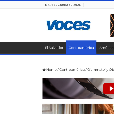
MARTES , JUNIO 30 2026
El Salvador
Centroamérica
América 
Home
/
Centroamérica
/
Giammatei y Obr