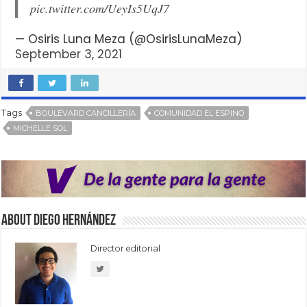
pic.twitter.com/UeyIs5UqJ7
— Osiris Luna Meza (@OsirisLunaMeza)
September 3, 2021
Tags
BOULEVARD CANCILLERÍA
COMUNIDAD EL ESPINO
MICHELLE SOL
About Diego Hernández
Director editorial