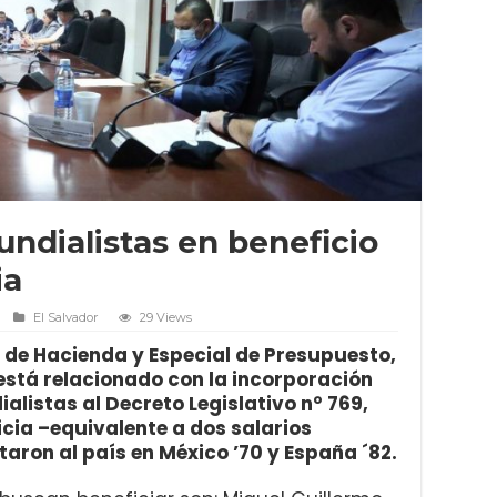
ndialistas en beneficio
ia
El Salvador
29 Views
 de Hacienda y Especial de Presupuesto,
stá relacionado con la incorporación
listas al Decreto Legislativo n° 769,
icia –equivalente a dos salarios
aron al país en México ’70 y España ´82.