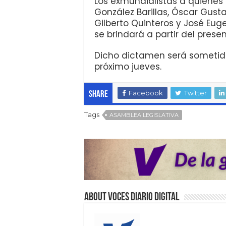
Los exmundialistas a quienes 
González Barillas, Óscar Gusta
Gilberto Quinteros y José Eu
se brindará a partir del pres
Dicho dictamen será sometido 
próximo jueves.
Facebook
Twitter
Share
Tags
ASAMBLEA LEGISLATIVA
About VOCES Diario digital