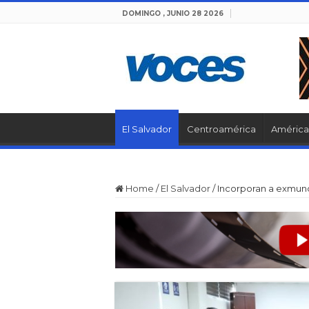
DOMINGO , JUNIO 28 2026
El Salvador
Centroamérica
América 
Home
/
El Salvador
/
Incorporan a exmundi