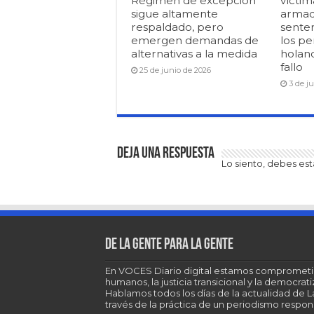
Régimen de excepción
víctim
sigue altamente
armad
respaldado, pero
senten
emergen demandas de
los pe
alternativas a la medida
holan
fallo
25 de junio de 2026
3 de j
Deja una respuesta
Lo siento, debes es
De la gente para la gente
En VOCES Diario digital estamos comprometi
humanos, la justicia transicional y la democra
Hablamos todos los días de la actualidad de 
través de la práctica de un periodismo respons