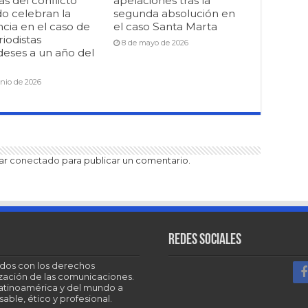
as del conflicto
apelaciones tras la
o celebran la
segunda absolución en
cia en el caso de
el caso Santa Marta
riodistas
8 de mayo de 2026
deses a un año del
unio de 2026
tar
conectado
para publicar un comentario.
Redes sociales
dos con los derechos
tización de las comunicaciones.
Latinoamérica y del mundo a
able, ético y profesional.