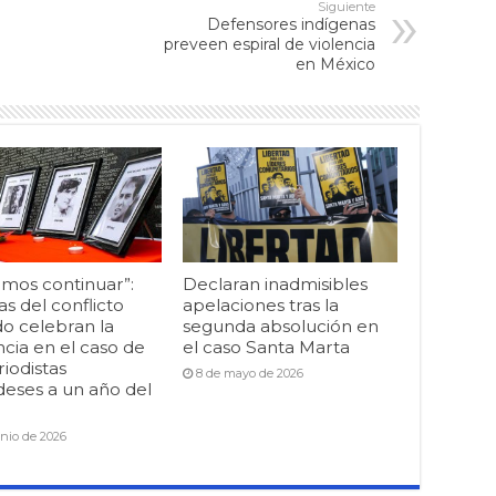
Siguiente
Defensores indígenas
preveen espiral de violencia
en México
mos continuar”:
Declaran inadmisibles
as del conflicto
apelaciones tras la
o celebran la
segunda absolución en
cia en el caso de
el caso Santa Marta
riodistas
8 de mayo de 2026
deses a un año del
unio de 2026