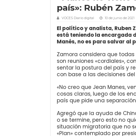
país»: Rubén Zam
VOCES Diario digital
10 de junio de 2021
El político y analista, Rube
está teniendo la encargada d
Manés, no es para salvar al p
Zamora considera que todas 
son reuniones «cordiales», c
sentar la postura del país y r
con base a las decisiones del
«No creo que Jean Manes, ven
cosas claras, luego de los en
país que pide una separación
Agregó que la ayuda de China
o se termine, pero esto no qui
situación migratoria que no 
«Plan» contemplado por preside