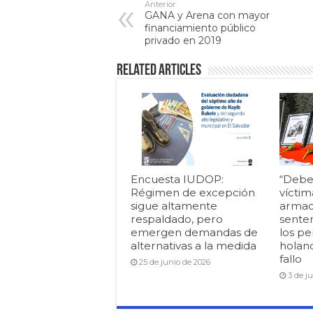
Anterior
GANA y Arena con mayor
financiamiento público
privado en 2019
Related Articles
Encuesta IUDOP:
“Debe
Régimen de excepción
víctim
sigue altamente
armad
respaldado, pero
senten
emergen demandas de
los pe
alternativas a la medida
holan
fallo
25 de junio de 2026
3 de j