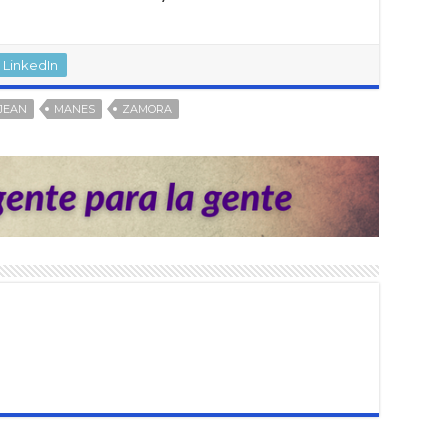
LinkedIn
JEAN
MANES
ZAMORA