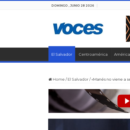
DOMINGO , JUNIO 28 2026
El Salvador
Centroamérica
América 
Home
/
El Salvador
/
«Manés no viene a se