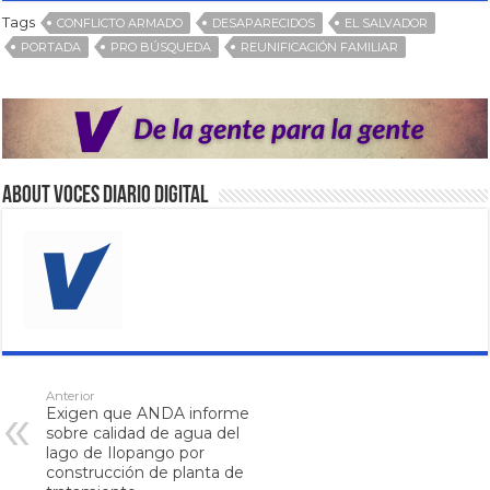
Tags
CONFLICTO ARMADO
DESAPARECIDOS
EL SALVADOR
PORTADA
PRO BÚSQUEDA
REUNIFICACIÓN FAMILIAR
About VOCES Diario digital
Anterior
Exigen que ANDA informe
sobre calidad de agua del
lago de Ilopango por
construcción de planta de