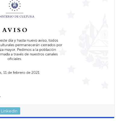
.
LinkedIn