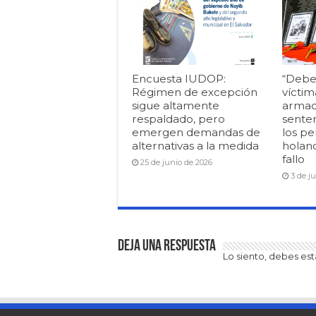
Encuesta IUDOP:
“Debe
Régimen de excepción
víctim
sigue altamente
armad
respaldado, pero
senten
emergen demandas de
los pe
alternativas a la medida
holan
fallo
25 de junio de 2026
3 de j
Deja una respuesta
Lo siento, debes es