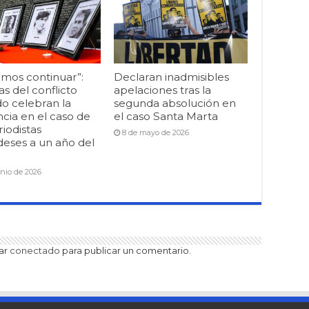
mos continuar”:
Declaran inadmisibles
as del conflicto
apelaciones tras la
o celebran la
segunda absolución en
cia en el caso de
el caso Santa Marta
riodistas
8 de mayo de 2026
deses a un año del
unio de 2026
tar
conectado
para publicar un comentario.