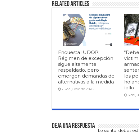
Related Articles
Encuesta IUDOP:
“Debe
Régimen de excepción
víctim
sigue altamente
armad
respaldado, pero
senten
emergen demandas de
los pe
alternativas a la medida
holan
fallo
25 de junio de 2026
3 de j
Deja una respuesta
Lo siento, debes es