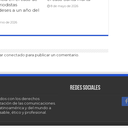
riodistas
8 de mayo de 2026
deses a un año del
unio de 2026
tar
conectado
para publicar un comentario.
Redes sociales
dos con los derechos
tización de las comunicaciones.
Latinoamérica y del mundo a
able, ético y profesional.