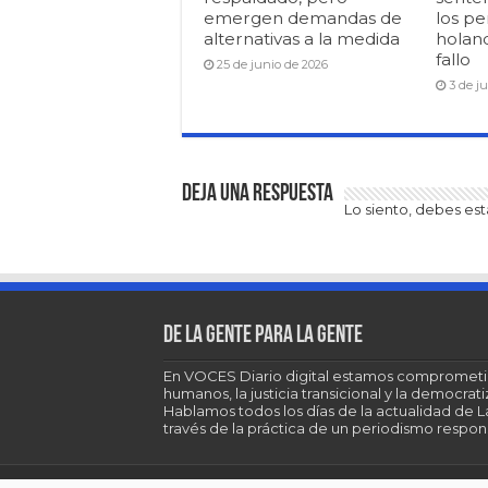
emergen demandas de
los pe
alternativas a la medida
holan
fallo
25 de junio de 2026
3 de j
Deja una respuesta
Lo siento, debes es
De la gente para la gente
En VOCES Diario digital estamos comprometi
humanos, la justicia transicional y la democra
Hablamos todos los días de la actualidad de 
través de la práctica de un periodismo respons