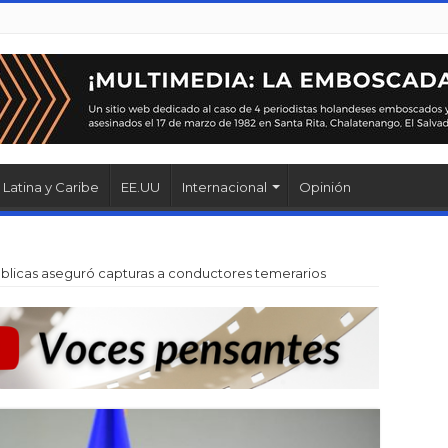
Latina y Caribe
EE.UU
Internacional
Opinión
úblicas aseguró capturas a conductores temerarios