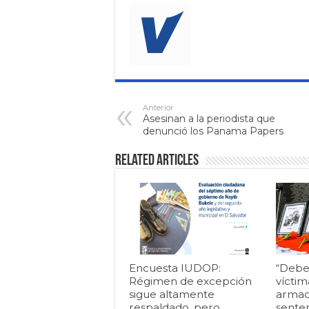
Anterior
Asesinan a la periodista que
denunció los Panama Papers
Related Articles
Encuesta IUDOP:
“Debe
Régimen de excepción
víctim
sigue altamente
armad
respaldado, pero
senten