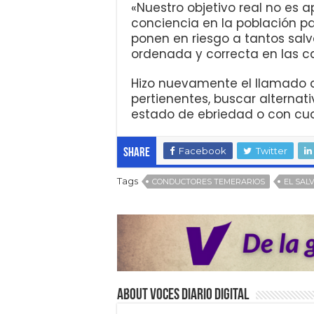
«Nuestro objetivo real no es a
conciencia en la población pa
ponen en riesgo a tantos sal
ordenada y correcta en las calle
Hizo nuevamente el llamado 
pertienentes, buscar alternati
estado de ebriedad o con cua
Facebook
Twitter
Share
Tags
CONDUCTORES TEMERARIOS
EL SAL
About VOCES Diario digital