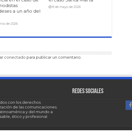
riodistas
8 de mayo de 2026
deses a un año del
unio de 2026
tar
conectado
para publicar un comentario.
Redes sociales
dos con los derechos
tización de las comunicaciones.
Latinoamérica y del mundo a
able, ético y profesional.