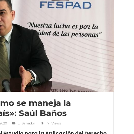
mo se maneja la
aís»: Saúl Baños
 2020
El Salvador
171 Views
el Estudio para la Aplicación del Derecho