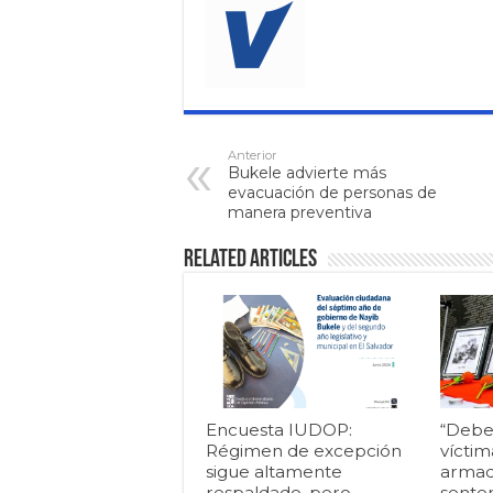
Anterior
Bukele advierte más
evacuación de personas de
manera preventiva
Related Articles
Encuesta IUDOP:
“Debe
Régimen de excepción
víctim
sigue altamente
armad
respaldado, pero
senten