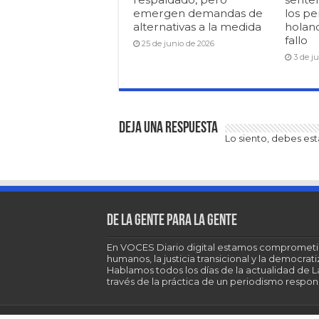
emergen demandas de
los pe
alternativas a la medida
holan
fallo
25 de junio de 2026
3 de j
Deja una respuesta
Lo siento, debes es
De la gente para la gente
En VOCES Diario digital estamos comprometi
humanos, la justicia transicional y la democra
Hablamos todos los días de la actualidad de 
través de la práctica de un periodismo respons