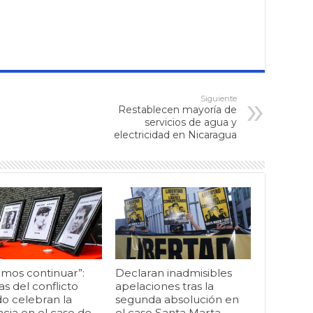
Siguiente
Restablecen mayoría de
servicios de agua y
electricidad en Nicaragua
mos continuar”:
Declaran inadmisibles
as del conflicto
apelaciones tras la
o celebran la
segunda absolución en
cia en el caso de
el caso Santa Marta