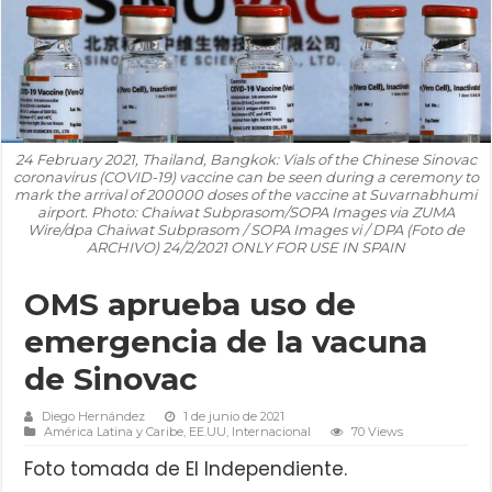
24 February 2021, Thailand, Bangkok: Vials of the Chinese Sinovac
coronavirus (COVID-19) vaccine can be seen during a ceremony to
mark the arrival of 200000 doses of the vaccine at Suvarnabhumi
airport. Photo: Chaiwat Subprasom/SOPA Images via ZUMA
Wire/dpa Chaiwat Subprasom / SOPA Images vi / DPA (Foto de
ARCHIVO) 24/2/2021 ONLY FOR USE IN SPAIN
OMS aprueba uso de
emergencia de la vacuna
de Sinovac
Diego Hernández
1 de junio de 2021
América Latina y Caribe
,
EE.UU
,
Internacional
70 Views
Foto tomada de El Independiente.