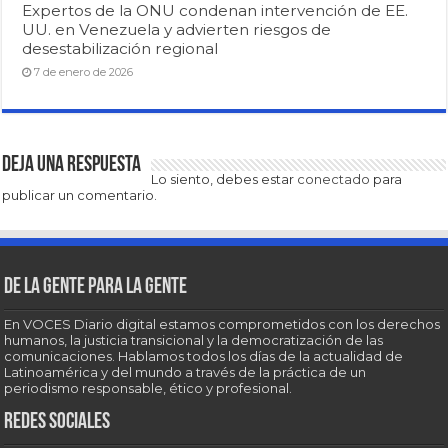
Expertos de la ONU condenan intervención de EE.
UU. en Venezuela y advierten riesgos de
desestabilización regional
7 de enero de 2026
Deja una respuesta
Lo siento, debes estar
conectado
para
publicar un comentario.
De la gente para la gente
En VOCES Diario digital estamos comprometidos con los derechos
humanos, la justicia transicional y la democratización de las
comunicaciones. Hablamos todos los días de la actualidad de
Latinoamérica y del mundo a través de la práctica de un
periodismo responsable, ético y profesional.
Redes sociales