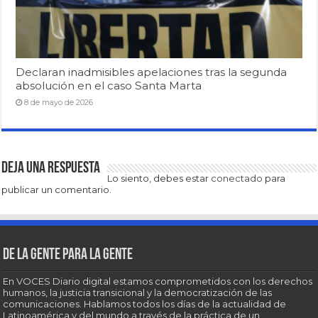
Declaran inadmisibles apelaciones tras la segunda
absolución en el caso Santa Marta
8 de mayo de 2026
Deja una respuesta
Lo siento, debes estar
conectado
para
publicar un comentario.
De la gente para la gente
En VOCES Diario digital estamos comprometidos con los derechos
humanos, la justicia transicional y la democratización de las
comunicaciones. Hablamos todos los días de la actualidad de
Latinoamérica y del mundo a través de la práctica de un