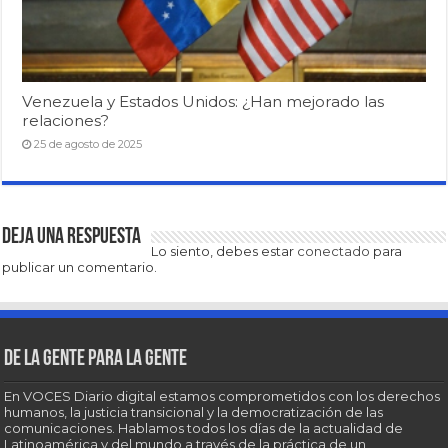
Venezuela y Estados Unidos: ¿Han mejorado las
relaciones?
25 de agosto de 2025
Deja una respuesta
Lo siento, debes estar
conectado
para
publicar un comentario.
De la gente para la gente
En VOCES Diario digital estamos comprometidos con los derechos
humanos, la justicia transicional y la democratización de las
comunicaciones. Hablamos todos los días de la actualidad de
Latinoamérica y del mundo a través de la práctica de un