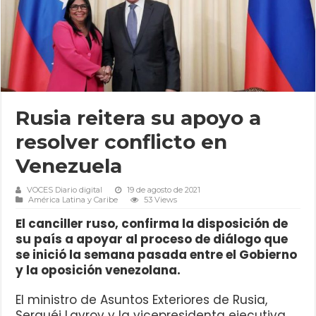
Rusia reitera su apoyo a
resolver conflicto en
Venezuela
VOCES Diario digital
19 de agosto de 2021
América Latina y Caribe
53 Views
El canciller ruso, confirma la disposición de
su país a apoyar al proceso de diálogo que
se inició la semana pasada entre el Gobierno
y la oposición venezolana.
El ministro de Asuntos Exteriores de Rusia,
Serguéi Lavrov y la vicepresidenta ejecutiva