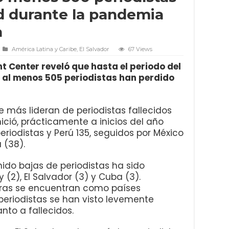
d durante la pandemia
a
América Latina y Caribe
,
El Salvador
67 Views
t Center reveló que hasta el periodo del
, al menos 505 periodistas han perdido
ue más lideran de periodistas fallecidos
ció, prácticamente a inicios del año
periodistas y Perú 135, seguidos por México
 (38).
ido bajas de periodistas ha sido
y (2), El Salvador (3) y Cuba (3).
uras se encuentran como países
 periodistas se han visto levemente
nto a fallecidos.