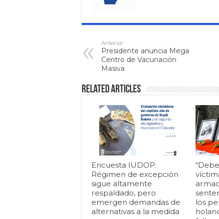
Anterior
Presidente anuncia Mega
Centro de Vacunación
Masiva
Related Articles
Encuesta IUDOP:
“Debe
Régimen de excepción
víctim
sigue altamente
armad
respaldado, pero
senten
emergen demandas de
los pe
alternativas a la medida
holan