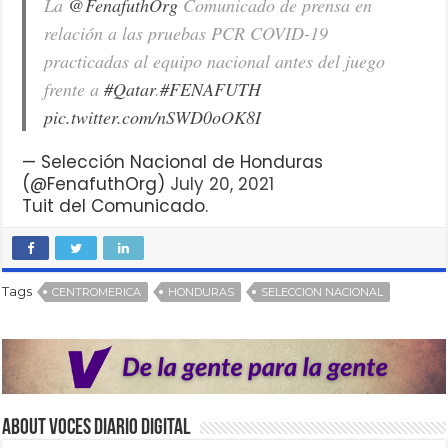
La
@FenafuthOrg
Comunicado de prensa en
relación a las pruebas PCR COVID-19
practicadas al equipo nacional antes del juego
frente a
#Qatar
.
#FENAFUTH
pic.twitter.com/nSWD0oOK8I
— Selección Nacional de Honduras
(@FenafuthOrg)
July 20, 2021
Tuit del Comunicado.
Tags
CENTROMERICA
HONDURAS
SELECCION NACIONAL
About VOCES Diario digital