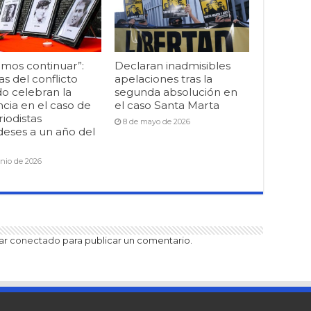
mos continuar”:
Declaran inadmisibles
as del conflicto
apelaciones tras la
o celebran la
segunda absolución en
cia en el caso de
el caso Santa Marta
riodistas
8 de mayo de 2026
deses a un año del
unio de 2026
tar
conectado
para publicar un comentario.