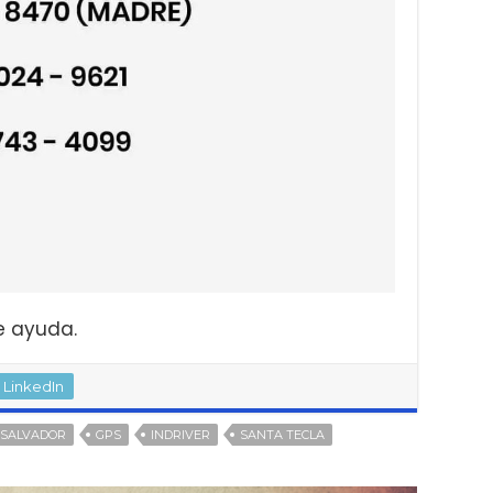
e ayuda.
LinkedIn
 SALVADOR
GPS
INDRIVER
SANTA TECLA