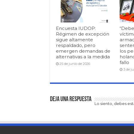
Encuesta IUDOP:
“Debe
Régimen de excepción
víctim
sigue altamente
armad
respaldado, pero
senten
emergen demandas de
los pe
alternativas a la medida
holan
fallo
25 de junio de 2026
3 de j
Deja una respuesta
Lo siento, debes es