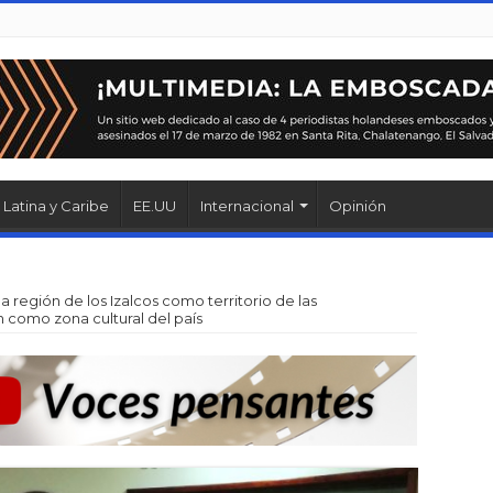
Latina y Caribe
EE.UU
Internacional
Opinión
la región de los Izalcos como territorio de las
 como zona cultural del país