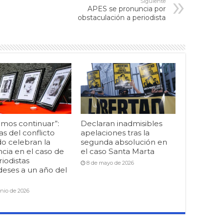
Siguiente
APES se pronuncia por
obstaculación a periodista
mos continuar”:
Declaran inadmisibles
as del conflicto
apelaciones tras la
o celebran la
segunda absolución en
cia en el caso de
el caso Santa Marta
riodistas
8 de mayo de 2026
deses a un año del
unio de 2026