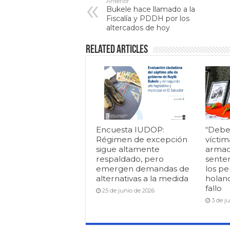
Anterior
Bukele hace llamado a la
Fiscalía y PDDH por los
altercados de hoy
Related Articles
Encuesta IUDOP:
“Debe
Régimen de excepción
víctim
sigue altamente
armad
respaldado, pero
senten
emergen demandas de
los pe
alternativas a la medida
holan
fallo
25 de junio de 2026
3 de j