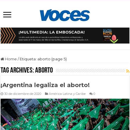
Home
/
Etiqueta:
aborto
(page 5)
Tag Archives:
aborto
¡Argentina legaliza el aborto!
30 de diciembre de 2020
América Latina y Caribe
0