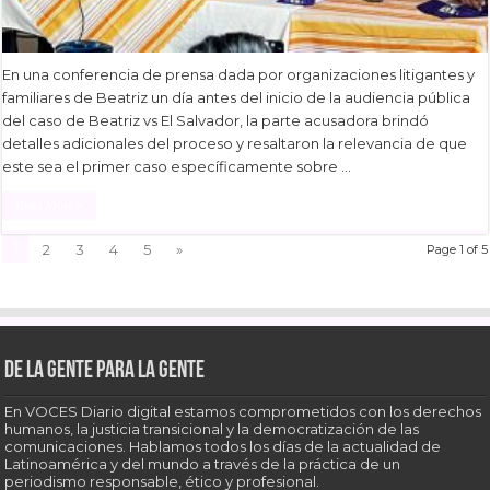
En una conferencia de prensa dada por organizaciones litigantes y
familiares de Beatriz un día antes del inicio de la audiencia pública
del caso de Beatriz vs El Salvador, la parte acusadora brindó
detalles adicionales del proceso y resaltaron la relevancia de que
este sea el primer caso específicamente sobre …
Read More »
1
2
3
4
5
»
Page 1 of 5
De la gente para la gente
En VOCES Diario digital estamos comprometidos con los derechos
humanos, la justicia transicional y la democratización de las
comunicaciones. Hablamos todos los días de la actualidad de
Latinoamérica y del mundo a través de la práctica de un
periodismo responsable, ético y profesional.