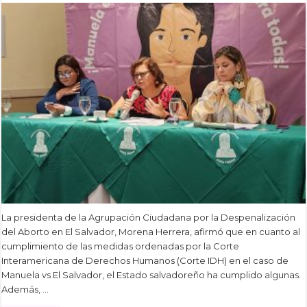
La presidenta de la Agrupación Ciudadana por la Despenalización
del Aborto en El Salvador, Morena Herrera, afirmó que en cuanto al
cumplimiento de las medidas ordenadas por la Corte
Interamericana de Derechos Humanos (Corte IDH) en el caso de
Manuela vs El Salvador, el Estado salvadoreño ha cumplido algunas.
Además, …