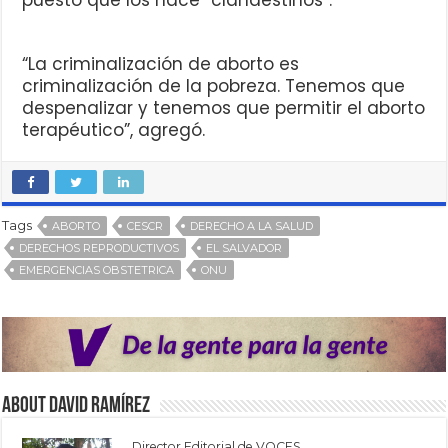
puesto que los hace “clandestinos”.
“La criminalización de aborto es
criminalización de la pobreza. Tenemos que
despenalizar y tenemos que permitir el aborto
terapéutico”, agregó.
Tags
ABORTO
CESCR
DERECHO A LA SALUD
DERECHOS REPRODUCTIVOS
EL SALVADOR
EMERGENCIAS OBSTETRICA
ONU
About David Ramírez
Director Editorial de VOCES